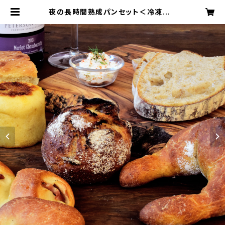
夜の長時間熟成パンセット＜冷凍＞ |
ブレッドランド NACHURU（ナチュー
ル）